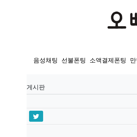
음성채팅
선불폰팅
소액결제폰팅
만
게시판