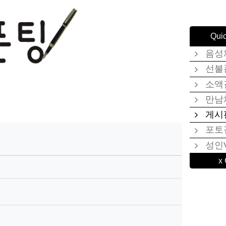
Qui
음성
선불
소액
만남
게시
포토
성인
x 